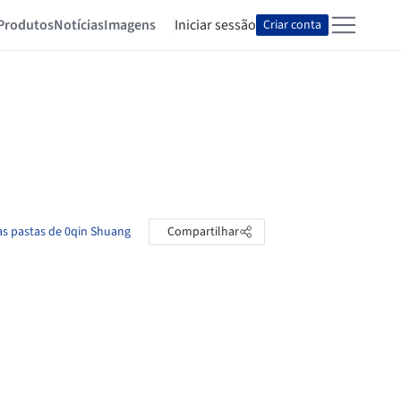
Produtos
Notícias
Imagens
Iniciar sessão
Criar conta
as pastas de 0qin Shuang
Compartilhar