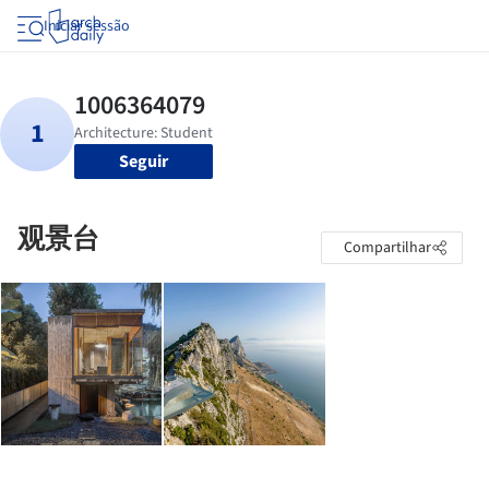
Iniciar sessão
Seguir
观景台
Compartilhar