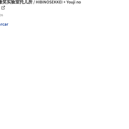
实验室托儿所 / HIBINOSEKKEI + Youji no
os
rcar