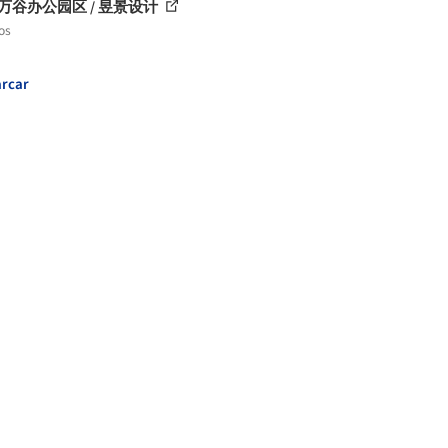
万谷办公园区 / 昱景设计
os
rcar