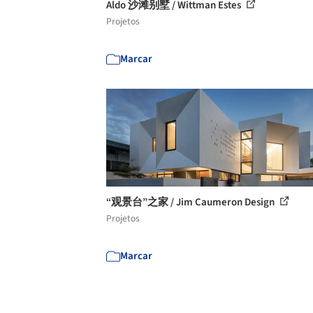
Aldo 沙滩别墅 / Wittman Estes
Projetos
Marcar
“观景台”之家 / Jim Caumeron Design
Projetos
Marcar