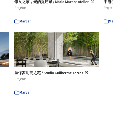
修女之家，光的捉迷藏 / Mário Martins Atelier
中电·
Projetos
Projet
Marcar
Ma
圣保罗明亮之宅 / Studio Guilherme Torres
Projetos
Marcar