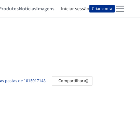
Produtos
Notícias
Imagens
Iniciar sessão
Criar conta
 as pastas de 1015917148
Compartilhar