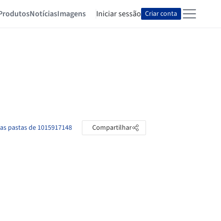
Produtos
Notícias
Imagens
Iniciar sessão
Criar conta
 as pastas de 1015917148
Compartilhar