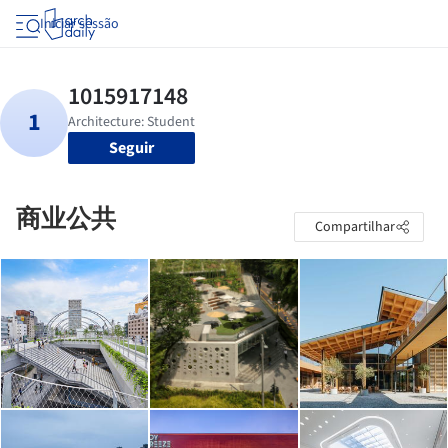
Iniciar sessão
Seguir
商业公共
Compartilhar