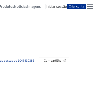
Produtos
Notícias
Imagens
Iniciar sessão
Criar conta
 as pastas de 1047430386
Compartilhar