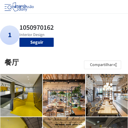
Iniciar sessão
Seguir
餐厅
Compartilhar