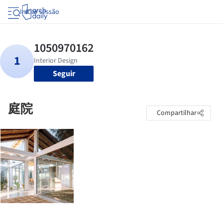
Iniciar sessão
Seguir
庭院
Compartilhar