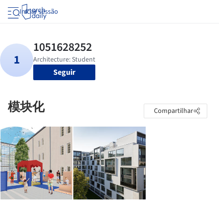
Iniciar sessão
Seguir
模块化
Compartilhar