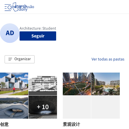
Iniciar sessão
Seguir
Organizar
Ver todas as pastas
+ 10
创意
景观设计