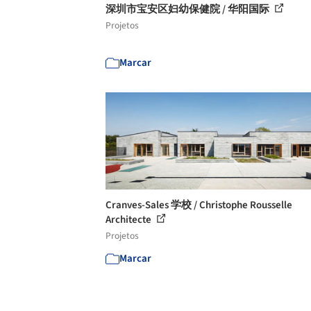
深圳市宝安区妇幼保健院 / 华阳国际
Projetos
Marcar
Cranves-Sales 学校 / Christophe Rousselle
Architecte
Projetos
Marcar