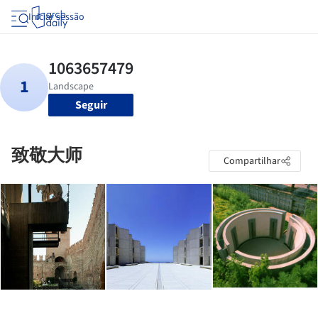
Iniciar sessão
Seguir
致敬大师
Compartilhar