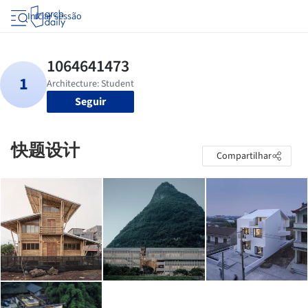
Iniciar sessão
Seguir
快题设计
Compartilhar