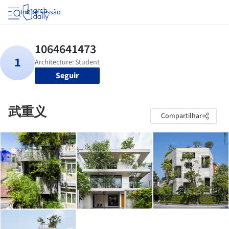
Iniciar sessão
Seguir
武重义
Compartilhar