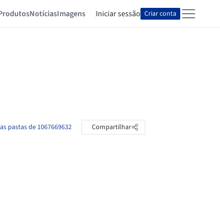
Produtos
Notícias
Imagens
Iniciar sessão
Criar conta
 as pastas de 1067669632
Compartilhar