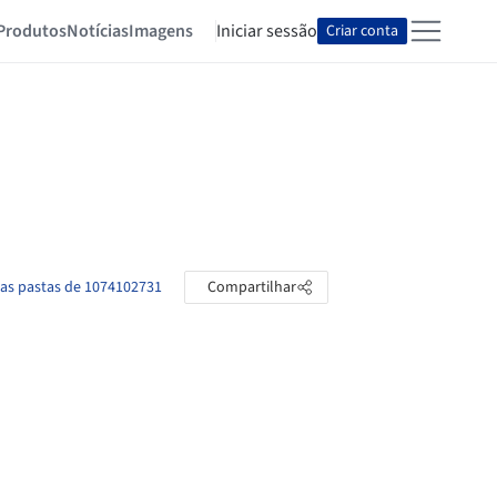
Produtos
Notícias
Imagens
Iniciar sessão
Criar conta
 as pastas de 1074102731
Compartilhar