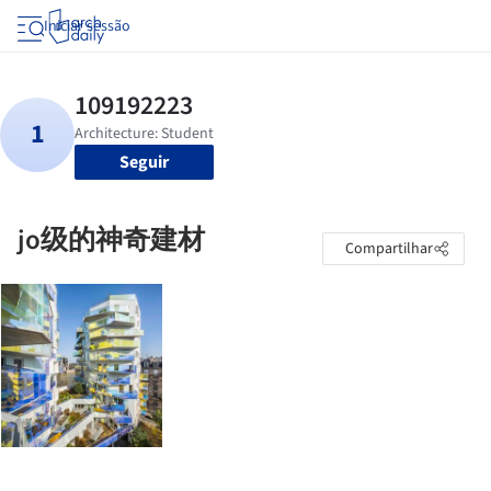
Iniciar sessão
Seguir
jo级的神奇建材
Compartilhar