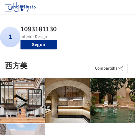
Iniciar sessão
Seguir
西方美
Compartilhar