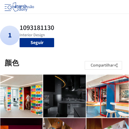
Iniciar sessão
Seguir
颜色
Compartilhar