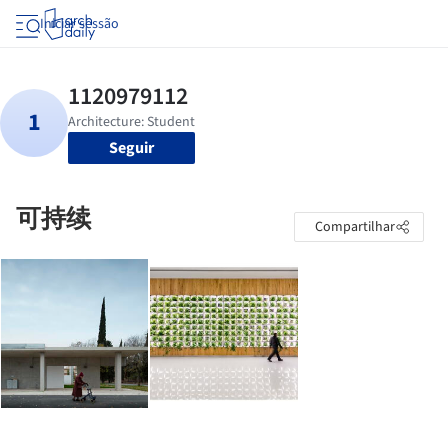
Iniciar sessão
Seguir
可持续
Compartilhar