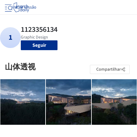
Iniciar sessão
Seguir
山体透视
Compartilhar