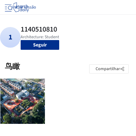
Iniciar sessão
Seguir
鸟瞰
Compartilhar