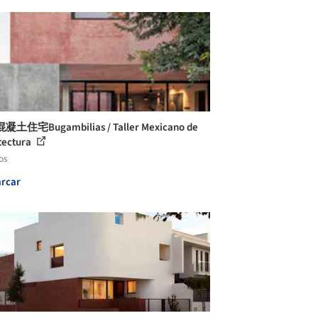
土住宅Bugambilias / Taller Mexicano de
tectura
os
rcar