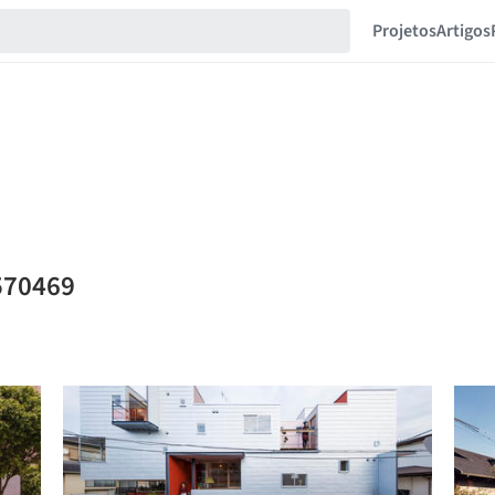
Projetos
Artigos
570469