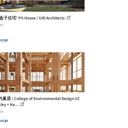
子住宅’ Pit House / UID Architects
os
rcar
居 / College of Environmental Design UC
ley + Ke...
os
rcar