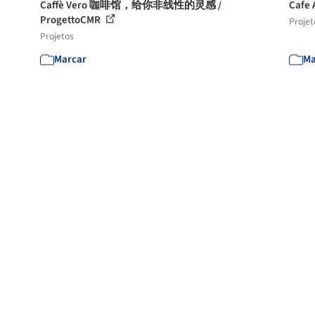
Caffè Vero 咖啡馆，给你非线性的灵感 /
Cafe 
ProgettoCMR
Projet
Projetos
Marcar
Ma