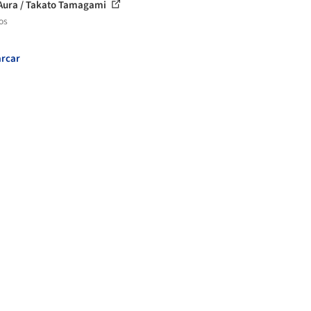
Aura / Takato Tamagami
os
rcar