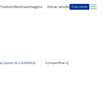
Produtos
Notícias
Imagens
Iniciar sessão
Criar conta
 as pastas de 1183684629
Compartilhar