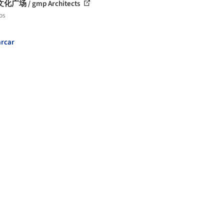
广场 / gmp Architects
os
rcar