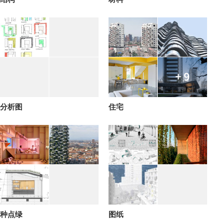
+ 9
分析图
住宅
种点绿
图纸