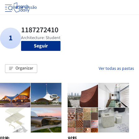
Iniciar sessão
Seguir
Organizar
Ver todas as pastas
结构
材料