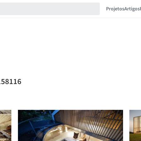
Projetos
Artigos
158116