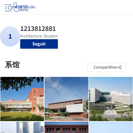
Iniciar sessão
Seguir
系馆
Compartilhar