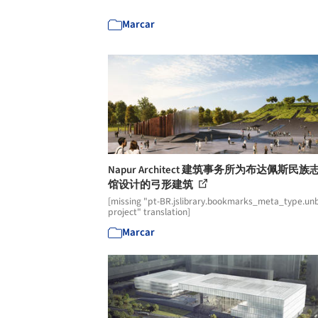
Marcar
Napur Architect 建筑事务所为布达佩斯民
馆设计的弓形建筑
[missing "pt-BR.jslibrary.bookmarks_meta_type.unb
project" translation]
Marcar