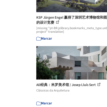
KSP Jürgen Engel 赢得了深圳艺术博物馆和
的设计竞赛
[missing "pt-BR.jslibrary.bookmarks_meta_type.unb
project" translation]
Marcar
AD经典：米罗美术馆 / Josep Lluís Sert
Clássicos da Arquitetura
Marcar