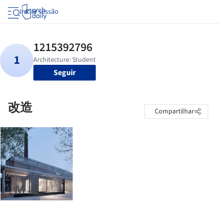
Iniciar sessão
Seguir
改造
Compartilhar