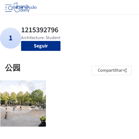
Iniciar sessão
Seguir
公园
Compartilhar