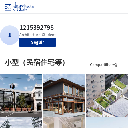
Iniciar sessão
Seguir
小型（民宿住宅等）
Compartilhar