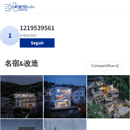
Iniciar sessão
Seguir
名宿&改造
Compartilhar