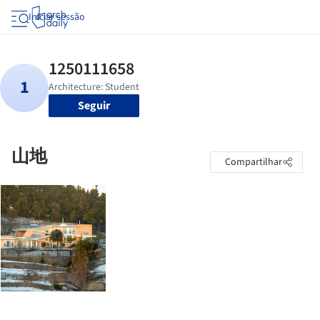
Iniciar sessão
Seguir
山地
Compartilhar