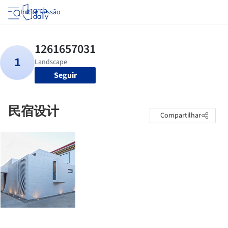
Iniciar sessão
Seguir
民宿设计
Compartilhar