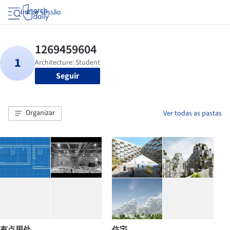
Iniciar sessão
Seguir
Organizar
Ver todas as pastas
有点用处
住宅