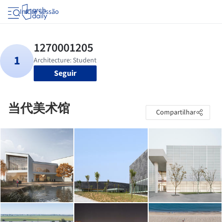
Iniciar sessão
Seguir
当代美术馆
Compartilhar