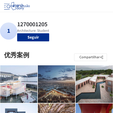
Iniciar sessão
Seguir
优秀案例
Compartilhar