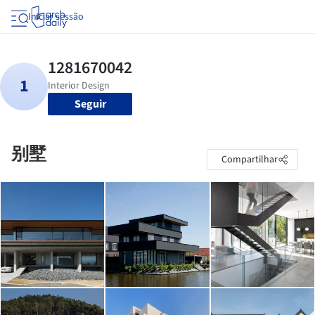
Iniciar sessão
Seguir
别墅
Compartilhar