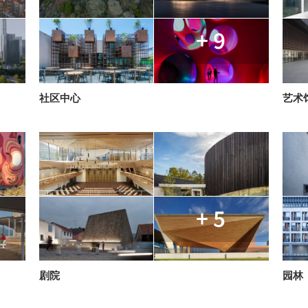
+ 9
社区中心
艺术
+ 5
剧院
园林