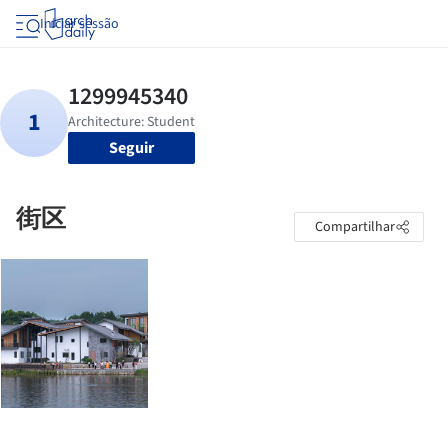
Iniciar sessão
Seguir
街区
Compartilhar