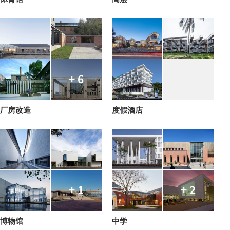
+ 6
厂房改造
度假酒店
+ 1
+ 2
博物馆
中学