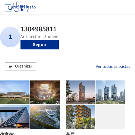
Iniciar sessão
Seguir
Organizar
Ver todas as pastas
体育馆
高层