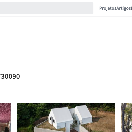
Projetos
Artigos
730090