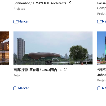
Sonnenhof / J. MAYER H. Architects
Passa
Comp
Projetos
Projet
Marcar
Ma
画廊 溧阳博物馆 / CROX闊合 - 1
“烧不尽
John
Foto
Projet
Marcar
Ma