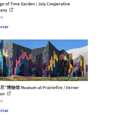
ge of Time Garden / July Cooperative
any
os
rcar
”博物馆 Museum at Prairiefire / Verner
son
os
rcar