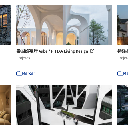
泰国婚宴厅 Aube / PHTAA Living Design
待泾
Projetos
Projet
Marcar
Ma