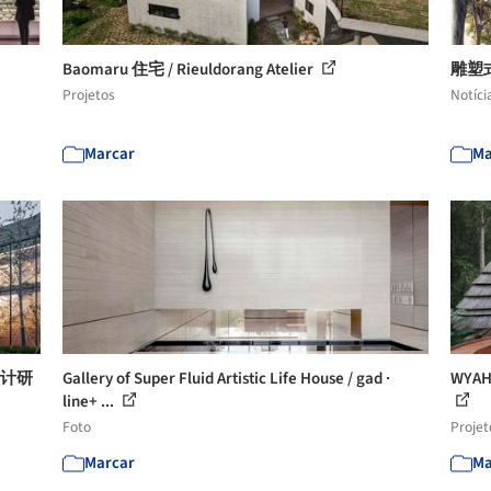
Baomaru 住宅 / Rieuldorang Atelier
雕塑
Projetos
Notíci
Marcar
Ma
设计研
Gallery of Super Fluid Artistic Life House / gad ·
WYAH
line+ ...
Foto
Projet
Marcar
Ma