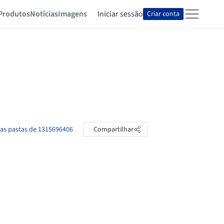
Produtos
Notícias
Imagens
Iniciar sessão
Criar conta
 as pastas de 1315696406
Compartilhar