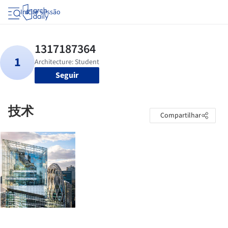
Iniciar sessão
Seguir
技术
Compartilhar