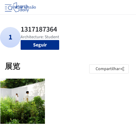
Iniciar sessão
Seguir
展览
Compartilhar