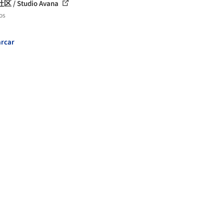
 / Studio Avana
os
rcar